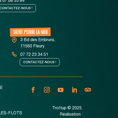
4 67 68 55 84
CONTACTEZ-NOUS !
SAINT PIERRE LA MER
3 Bd des Embruns,
11560 Fleury
07 72 23 34 51
CONTACTEZ-NOUS !
E
N
Trottup © 2025.
LES-FLOTS
Réalisation :