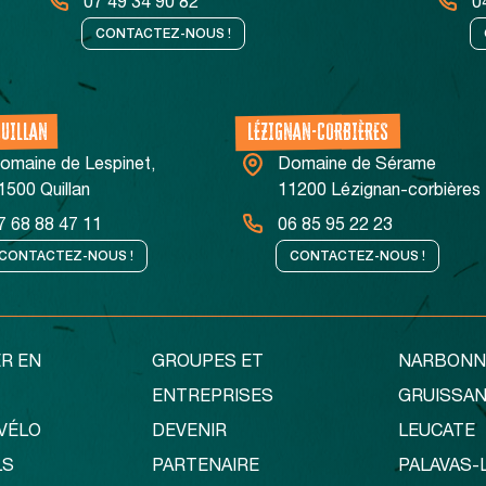
07 49 34 90 82
0
CONTACTEZ-NOUS !
QUILLAN
LÉZIGNAN-CORBIÈRES
omaine de Lespinet,
Domaine de Sérame
1500 Quillan
11200 Lézignan-corbières
7 68 88 47 11
06 85 95 22 23
CONTACTEZ-NOUS !
CONTACTEZ-NOUS !
R EN
GROUPES ET
NARBONN
ENTREPRISES
GRUISSA
VÉLO
DEVENIR
LEUCATE
LS
PARTENAIRE
PALAVAS-