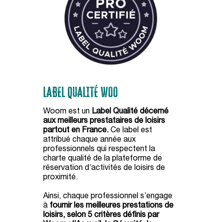
Nous respectons votre vie
privée
On a attendu d'être sûrs que le contenu de ce site vous intéresse
avant de vous déranger, mais on aimerait bien vous accompagner
pendant votre visite... C'est OK pour vous ?
LABEL QUALITÉ WOO
OK pour moi
Non merci
Je choisis
Woom est un
Label Qualité décerné
aux meilleurs prestataires de loisirs
Politique de confidentialité
partout en France.
Ce label est
attribué chaque année aux
professionnels qui respectent la
charte qualité de la plateforme de
réservation d’activités de loisirs de
proximité.
Ainsi, chaque professionnel s’engage
à
fournir les meilleures prestations de
loisirs, selon 5 critères définis par