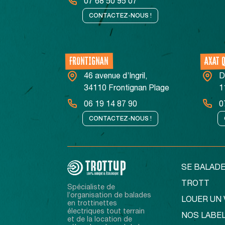
07 68 50 95 07
CONTACTEZ-NOUS !
FRONTIGNAN
AXAT 
46 avenue d’Ingril,
D
34110 Frontignan Plage
1
06 19 14 87 90
0
CONTACTEZ-NOUS !
SE BALADE
TROTT
Spécialiste de
l’organisation de balades
LOUER UN 
en trottinettes
électriques tout terrain
NOS LABE
et de la location de