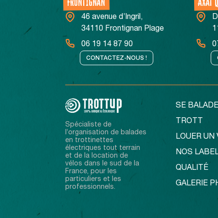
FRONTIGNAN
AXAT 
46 avenue d’Ingril,
D
34110 Frontignan Plage
1
06 19 14 87 90
0
CONTACTEZ-NOUS !
SE BALADE
TROTT
Spécialiste de
l’organisation de balades
LOUER UN 
en trottinettes
électriques tout terrain
NOS LABE
et de la location de
vélos dans le sud de la
QUALITÉ
France, pour les
particuliers et les
GALERIE 
professionnels.