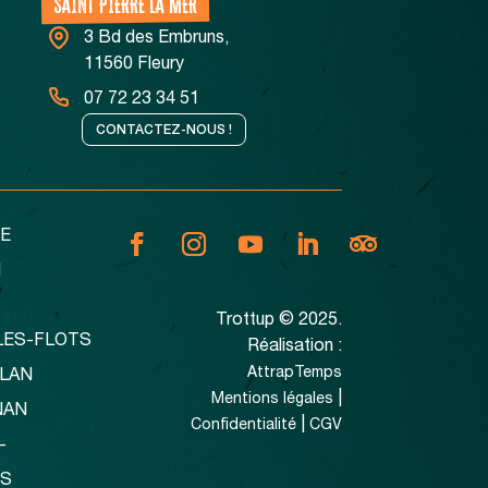
SAINT PIERRE LA MER
3 Bd des Embruns,
11560 Fleury
07 72 23 34 51
CONTACTEZ-NOUS !
E
N
Trottup © 2025.
LES-FLOTS
Réalisation :
AttrapTemps
LLAN
|
Mentions légales
NAN
|
Confidentialité
CGV
-
ES