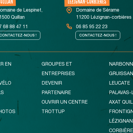
QUILLAN
LÉZIGNAN-CORBIÈRES
omaine de Lespinet,
Domaine de Sérame
1500 Quillan
11200 Lézignan-corbières
7 68 88 47 11
06 85 95 22 23
CONTACTEZ-NOUS !
CONTACTEZ-NOUS !
R EN
GROUPES ET
NARBONN
ENTREPRISES
GRUISSA
VÉLO
DEVENIR
LEUCATE
LS
PARTENAIRE
PALAVAS-
OUVRIR UN CENTRE
AXAT QUI
PHOTOS
TROTTUP
FRONTIG
LÉZIGNAN
CORBIÈR