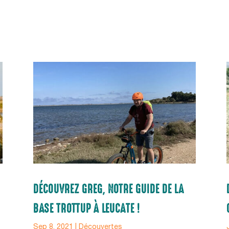
privée
On a attendu d'être sûrs que le contenu de ce site vous intéresse
avant de vous déranger, mais on aimerait bien vous accompagner
pendant votre visite... C'est OK pour vous ?
OK pour moi
Non merci
Je choisis
Politique de confidentialité
DÉCOUVREZ GREG, NOTRE GUIDE DE LA
BASE TROTTUP À LEUCATE !
Sep 8, 2021
|
Découvertes