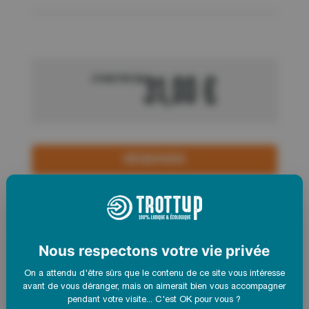
31,00 €
À PARTIR DE
RÉSERVER
Nous respectons votre vie privée
DÉCOUVREZ NOS AUTRES
On a attendu d'être sûrs que le contenu de ce site vous intéresse
BALADES
avant de vous déranger, mais on aimerait bien vous accompagner
pendant votre visite... C'est OK pour vous ?