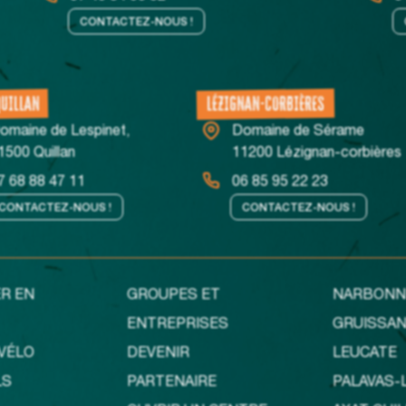
CONTACTEZ-NOUS !
QUILLAN
LÉZIGNAN-CORBIÈRES
omaine de Lespinet,
Domaine de Sérame
1500 Quillan
11200 Lézignan-corbières
7 68 88 47 11
06 85 95 22 23
CONTACTEZ-NOUS !
CONTACTEZ-NOUS !
R EN
GROUPES ET
NARBONN
ENTREPRISES
GRUISSA
VÉLO
DEVENIR
LEUCATE
LS
PARTENAIRE
PALAVAS-