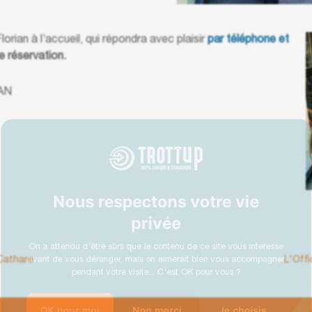
rian à l’accueil, qui répondra avec plaisir
par téléphone et
e réservation.
SAN
Nous respectons votre vie
privée
On a attendu d'être sûrs que le contenu de ce site vous intéresse
avant de vous déranger, mais on aimerait bien vous accompagner
pendant votre visite... C'est OK pour vous ?
 Cathare
L'Off
OK pour moi
Non merci
Je choisis