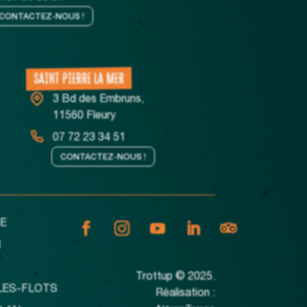
CONTACTEZ-NOUS !
SAINT PIERRE LA MER
3 Bd des Embruns,
11560 Fleury
07 72 23 34 51
CONTACTEZ-NOUS !
E
N
Trottup © 2025.
LES-FLOTS
Réalisation :