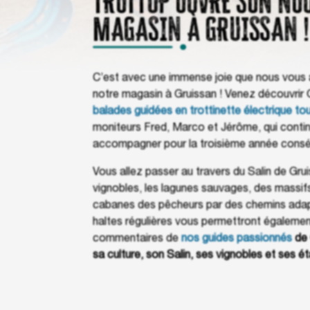
TROTTUP OUVRE SON NO
MAGASIN À GRUISSAN !
C’est avec une immense joie que nous vous 
notre magasin à Gruissan ! Venez découvrir 
balades guidées en trottinette électrique tou
moniteurs Fred, Marco et Jérôme, qui conti
accompagner pour la troisième année consé
Vous allez passer au travers du Salin de Grui
vignobles, les lagunes sauvages, des massif
cabanes des pêcheurs par des chemins adapt
haltes régulières vous permettront égalemen
commentaires de
nos guides passionnés
de 
sa culture, son Salin, ses vignobles et ses é