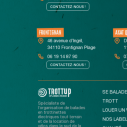
CONTACTEZ-NOUS !
FRONTIGNAN
AXAT 
46 avenue d’Ingril,
D
34110 Frontignan Plage
1
06 19 14 87 90
0
CONTACTEZ-NOUS !
SE BALADE
TROTT
Spécialiste de
l’organisation de balades
LOUER UN 
en trottinettes
électriques tout terrain
NOS LABE
et de la location de
vélos dans le sud de la