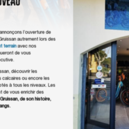
UVEAU
annonçons l’ouverture de
Gruissan autrement lors des
t terrain
avec nos
nueront de vous
cutive.
ssan, découvrir les
s calcaires ou encore les
és à tous les niveaux. Les
t de vous enrichir des
Gruissan, de son histoire,
tangs.