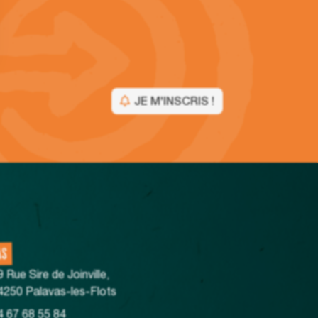
JE M'INSCRIS !
AS
9 Rue Sire de Joinville,
4250 Palavas-les-Flots
4 67 68 55 84