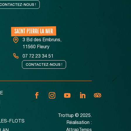
CONTACTEZ-NOUS !
SAINT PIERRE LA MER
3 Bd des Embruns,
11560 Fleury
07 72 23 34 51
CONTACTEZ-NOUS !
E
N
Trottup © 2025.
LES-FLOTS
Réalisation :
AttrapTemps
LLAN