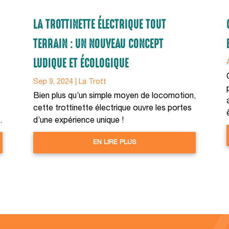
LA TROTTINETTE ÉLECTRIQUE TOUT
TERRAIN : UN NOUVEAU CONCEPT
LUDIQUE ET ÉCOLOGIQUE
Sep 9, 2024
|
La Trott
Bien plus qu’un simple moyen de locomotion,
cette trottinette électrique ouvre les portes
.
d’une expérience unique !
Nous respectons votre vie
EN LIRE PLUS
privée
On a attendu d'être sûrs que le contenu de ce site vous intéresse
avant de vous déranger, mais on aimerait bien vous accompagner
pendant votre visite... C'est OK pour vous ?
OK pour moi
Non merci
Je choisis