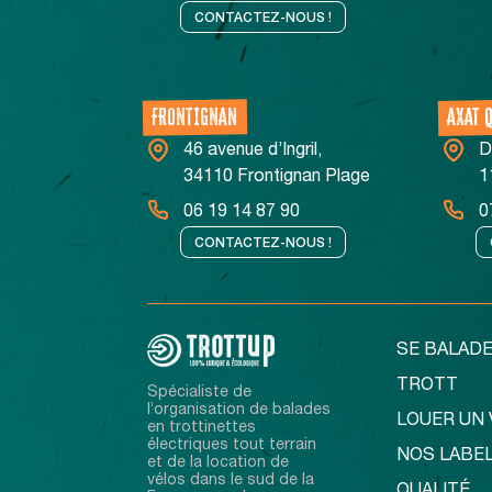
CONTACTEZ-NOUS !
FRONTIGNAN
AXAT 
46 avenue d’Ingril,
D
34110 Frontignan Plage
1
06 19 14 87 90
0
CONTACTEZ-NOUS !
SE BALADE
TROTT
Spécialiste de
l’organisation de balades
LOUER UN 
en trottinettes
électriques tout terrain
NOS LABE
et de la location de
vélos dans le sud de la
QUALITÉ