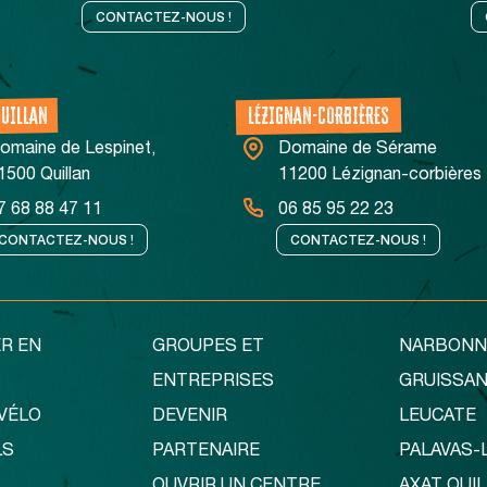
CONTACTEZ-NOUS !
QUILLAN
LÉZIGNAN-CORBIÈRES
omaine de Lespinet,
Domaine de Sérame
1500 Quillan
11200 Lézignan-corbières
7 68 88 47 11
06 85 95 22 23
CONTACTEZ-NOUS !
CONTACTEZ-NOUS !
R EN
GROUPES ET
NARBONN
ENTREPRISES
GRUISSA
VÉLO
DEVENIR
LEUCATE
LS
PARTENAIRE
PALAVAS-
OUVRIR UN CENTRE
AXAT QUI