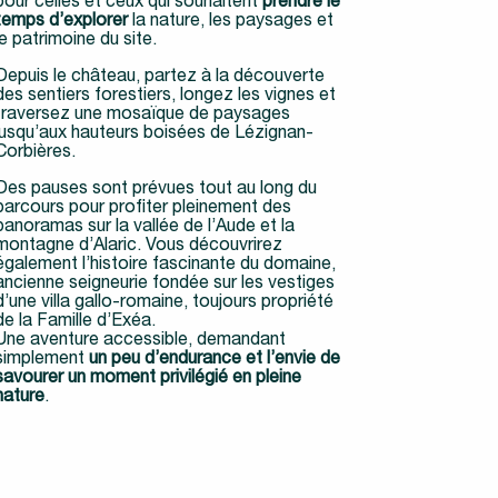
pour celles et ceux qui souhaitent
prendre le
temps d’explorer
la nature, les paysages et
le patrimoine du site.
Depuis le château, partez à la découverte
des sentiers forestiers, longez les vignes et
traversez une mosaïque de paysages
jusqu’aux hauteurs boisées de Lézignan-
Corbières.
Des pauses sont prévues tout au long du
parcours pour profiter pleinement des
panoramas sur la vallée de l’Aude et la
montagne d’Alaric. Vous découvrirez
également l’histoire fascinante du domaine,
ancienne seigneurie fondée sur les vestiges
d’une villa gallo-romaine, toujours propriété
de la Famille d’Exéa.
Une aventure accessible, demandant
simplement
un peu d’endurance et l’envie de
savourer un moment privilégié en pleine
nature
.