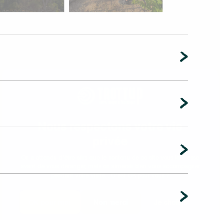
Nous respectons votre vie
privée
On a attendu d'être sûrs que le contenu de ce site vous intéresse
avant de vous déranger, mais on aimerait bien vous accompagner
pendant votre visite... C'est OK pour vous ?
OK pour moi
Non merci
Je choisis
Politique de confidentialité