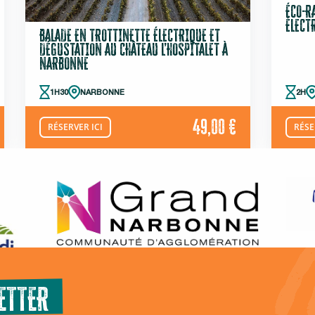
ÉCO-R
ÉLECT
BALADE EN TROTTINETTE ÉLECTRIQUE ET
DÉGUSTATION AU CHÂTEAU L’HOSPITALET À
NARBONNE
1H30
NARBONNE
2H
49,00 €
RÉSERVER ICI
RÉSE
ETTER