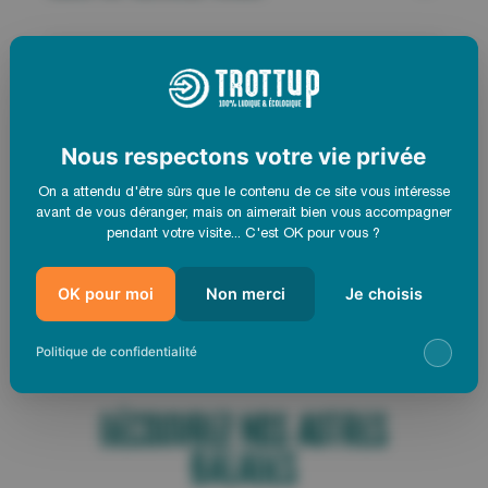
49,00 €
À PARTIR DE
Nous respectons votre vie privée
On a attendu d'être sûrs que le contenu de ce site vous intéresse
avant de vous déranger, mais on aimerait bien vous accompagner
pendant votre visite... C'est OK pour vous ?
RÉSERVER
OK pour moi
Non merci
Je choisis
Politique de confidentialité
DÉCOUVREZ NOS AUTRES
BALADES