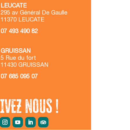
LEUCATE
295 av Général De Gaulle
11370 LEUCATE
07 493 490 82
GRUISSAN
5 Rue du fort
11430 GRUISSAN
07 685 095 07
IVEZ NOUS !