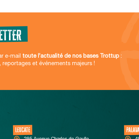
OK pour moi
Non merci
Je choisis
Politique de confidentialité
ETTER
ar e-mail
toute l’actualité de nos bases Trottup
:
, reportages et événements majeurs !
LEUCATE
PALAV