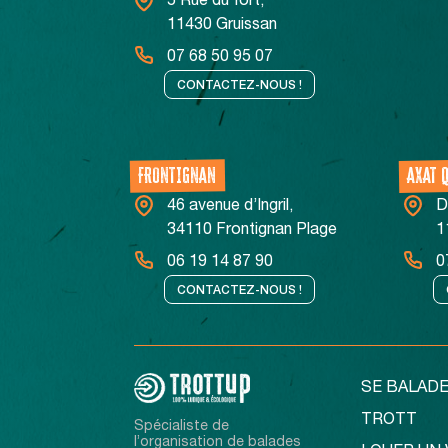
5 Rue du fort,
11430 Gruissan
07 68 50 95 07
CONTACTEZ-NOUS !
FRONTIGNAN
AXAT 
46 avenue d’Ingril,
D
34110 Frontignan Plage
1
06 19 14 87 90
0
CONTACTEZ-NOUS !
SE BALADE
TROTT
Spécialiste de
l’organisation de balades