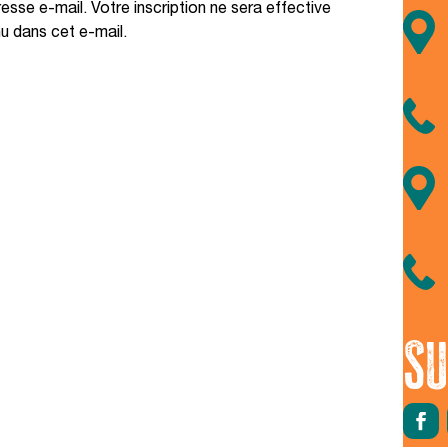
sse e-mail. Votre inscription ne sera effective
nu dans cet e-mail.
Nous respectons votre vie
privée
SU
On a attendu d'être sûrs que le contenu de ce site vous intéresse
avant de vous déranger, mais on aimerait bien vous accompagner
pendant votre visite... C'est OK pour vous ?