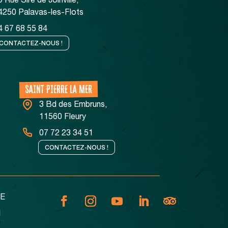
9 Rue Sire de Joinville,
4250 Palavas-les-Flots
4 67 68 55 84
CONTACTEZ-NOUS !
SAINT PIERRE LA MER
3 Bd des Embruns,
11560 Fleury
07 72 23 34 51
CONTACTEZ-NOUS !
E
N