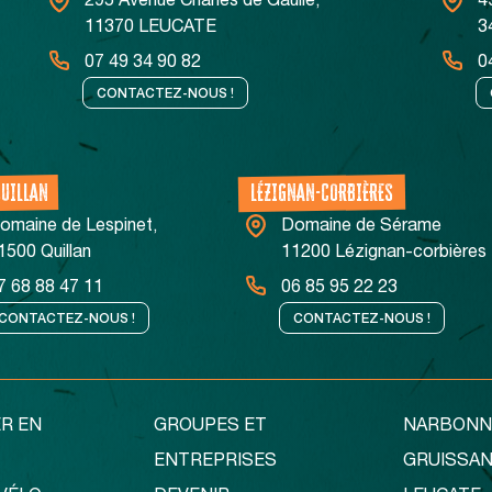
295 Avenue Charles de Gaulle,
4
11370 LEUCATE
3
07 49 34 90 82
0
CONTACTEZ-NOUS !
QUILLAN
LÉZIGNAN-CORBIÈRES
omaine de Lespinet,
Domaine de Sérame
1500 Quillan
11200 Lézignan-corbières
7 68 88 47 11
06 85 95 22 23
CONTACTEZ-NOUS !
CONTACTEZ-NOUS !
R EN
GROUPES ET
NARBONN
ENTREPRISES
GRUISSA